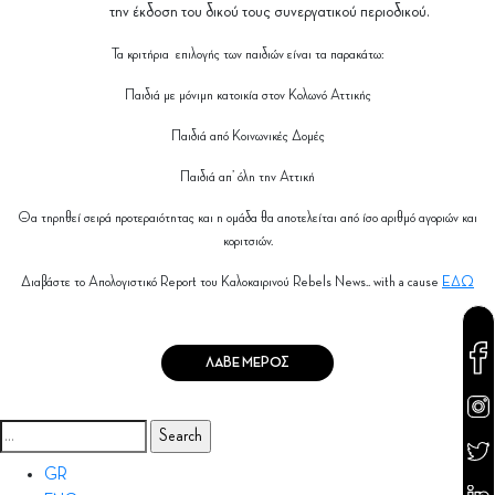
την έκδοση του δικού τους συνεργατικού περιοδικού.
Τα κριτήρια επιλογής των παιδιών είναι τα παρακάτω:
Παιδιά με μόνιμη κατοικία στον Κολωνό Αττικής
Παιδιά από Kοινωνικές Δομές
Παιδιά απ’ όλη την Αττική
Θα τηρηθεί σειρά προτεραιότητας και η ομάδα θα αποτελείται από ίσο αριθμό αγοριών και
κοριτσιών.
Διαβάστε το Απολογιστικό Report του Καλοκαιρινού Rebels News.. with a cause
ΕΔΩ
ΛΑΒΕ ΜΕΡΟΣ
Search
for:
GR