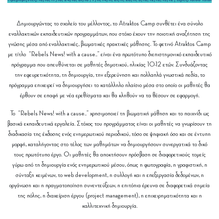
Δημιουργώντας το σχολείο του μέλλοντος, το Atraktos Camp συνθέτει ένα σύνολο
εναλλακτικών εκπαιδευτικών προγραμμάτων, που στόχο έχουν την ποιοτική αναζήτηση της
γνώσης μέσα από εναλλακτικές, βιωματικές πρακτικές μάθησης. Το φετινό Atraktos Camp
με τίτλο “Rebels News! with a cause..” είναι ένα πρωτότυπο διεπιστημονικό εκπαιδευτικό
πρόγραμμα που απευθύνεται σε μαθητές δημοτικού, ηλικίας 10-12 ετών. Συνδυάζοντας
την εφευρετικότητα, τη δημιουργία, την εξερεύνηση και πολλαπλά γνωστικά πεδία, το
πρόγραμμα επιχειρεί να δημιουργήσει το κατάλληλο πλαίσιο μέσα στο οποίο οι μαθητές θα
έρθουν σε επαφή με νέα ερεθίσματα και θα κληθούν να τα θέσουν σε εφαρμογή.
Το “Rebels News! with a cause..” χρησιμοποιεί τη βιωματική μάθηση και το παιχνίδι ως
βασικά εκπαιδευτικά εργαλεία. Στόχος του προγράμματος είναι οι μαθητές να γνωρίσουν τη
διαδικασία της έκδοσης ενός ενημερωτικού περιοδικού, τόσο σε ψηφιακή όσο και σε έντυπη
μορφή, καταλήγοντας στο τέλος των μαθημάτων να δημιουργήσουν συνεργατικά το δικό
τους πρωτότυπο έργο. Οι μαθητές θα αποκτήσουν πρόσβαση σε διαφορετικούς τομείς
γύρω από τη δημιουργία ενός ενημερωτικού μέσου, όπως η φωτογραφία, η γραφιστική, η
σύνταξη κειμένων, το web development, η συλλογή και η επεξεργασία δεδομένων, η
οργάνωση και η πραγματοποίηση συνεντεύξεων, η επιτόπια έρευνα σε διαφορετικά σημεία
της πόλης, η διαχείριση έργου (project management), η επιχειρηματικότητα και η
καλλιτεχνική δημιουργία.