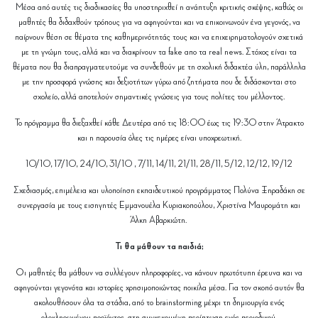
Μέσα από αυτές τις διαδικασίες θα υποστηριχθεί η ανάπτυξη κριτικής σκέψης, καθώς οι
μαθητές θα διδαχθούν τρόπους για να αφηγούνται και να επικοινωνούν ένα γεγονός, να
παίρνουν θέση σε θέματα της καθημερινότητάς τους και να επιχειρηματολογούν σχετικά
με τη γνώμη τους, αλλά και να διακρίνουν τα fake απο τα real news. Στόχος είναι τα
θέματα που θα διαπραγματευτούμε να συνδεθούν με τη σχολική διδακτέα ύλη, παράλληλα
με την προσφορά γνώσης και δεξιοτήτων γύρω από ζητήματα που δε διδάσκονται στο
σχολείο, αλλά αποτελούν σημαντικές γνώσεις για τους πολίτες του μέλλοντος.
Το πρόγραμμα θα διεξαχθεί κάθε Δευτέρα από τις 18:00 έως τις 19:30 στην Άτρακτο
και η παρουσία όλες τις ημέρες είναι υποχρεωτική.
10/10, 17/10, 24/10, 31/10 , 7/11, 14/11, 21/11, 28/11, 5/12, 12/12, 19/12
Σχεδιασμός, επιμέλεια και υλοποίηση εκπαιδευτικού προγράμματος Πολύνα Ξηραδάκη σε
συνεργασία με τους εισηγητές Εμμανουέλα Κυριακοπούλου, Χριστίνα Μαυρομάτη και
Άλκη Αβαρκιώτη.
Τι θα μάθουν τα παιδιά;
Οι μαθητές θα μάθουν να συλλέγουν πληροφορίες, να κάνουν πρωτότυπη έρευνα και να
αφηγούνται γεγονότα και ιστορίες χρησιμοποιώντας ποικίλα μέσα. Για τον σκοπό αυτόν θα
ακολουθήσουν όλα τα στάδια, από το brainstorming μέχρι τη δημιουργία ενός
ολοκληρωμένου προϊόντος, στη συγκεκριμένη περίπτωση ενός περιοδικού.