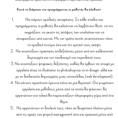
Κατά τη διάρκεια του προγράμματος οι μαθητές θα κληθούν:
Να πάρουν ομαδικές αποφάσεις. Σε κάθε στάδιο του
προγράμματος οι μαθητές θα καλούνται να λαμβάνουν θέση, να την
εκφράζουν, να ακούν τις απόψεις των υπολοίπων και να
αποφασίζουν από κοινού. Με τον τρόπο αυτόν αναπτύσσουν τόσο
το ομαδικό πνεύμα όσο και την κριτική τους σκέψη.
Να αναπτύξουν πρακτικές επιδεξιότητες μέσα από την καλλιτεχνική
δημιουργία και τον σχεδιασμό του περιοδικού τους.
Να αναπτύξουν ψηφιακές δεξιότητες, καθώς θα έρθουν σε επαφή με
εργαλεία όπως το illustrator, το photoshop και το in-design, αλλά και
με τη διαδικασία δημιουργίας μιας ιστοσελίδας (web development).
Να κάνουν πρωτότυπη έρευνα πάνω σε μια θεματική. Θα γνωρίσουν
εργαλεία και μεθόδους μέσα από τα οποία θα ψάχνουν, θα
οργανώνουν και τελικά θα παρουσιάζουν πληροφορίες γύρω από ένα
θέμα.
Να οργανώνουν τη δουλειά τους, τόσο σε θεωρητικό πλαίσιο μέσα
από τις αρχές του project management όσο και πρακτικό μέσα από