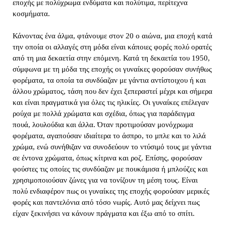
εποχής με πολύχρωμα ενδύματα και πολύτιμα, περίτεχνα 
κοσμήματα. 
Κάνοντας ένα άλμα, φτάνουμε στον 20 ο αιώνα, μια εποχή κατά 
την οποία οι αλλαγές στη μόδα είναι κάποιες φορές πολύ ορατές 
από τη μια δεκαετία στην επόμενη. Κατά τη δεκαετία του 1950, 
σύμφωνα με τη μόδα της εποχής οι γυναίκες φορούσαν συνήθως 
φορέματα, τα οποία τα συνδύαζαν με γάντια αντίστοιχου ή και 
άλλου χρώματος, τάση που δεν έχει ξεπεραστεί μέχρι και σήμερα 
και είναι πραγματικά για όλες τις ηλικίες. Οι γυναίκες επέλεγαν 
ρούχα με πολλά χρώματα και σχέδια, όπως για παράδειγμα 
πουά, λουλούδια και άλλα. Όταν προτιμούσαν μονόχρωμα 
φορέματα, αγαπούσαν ιδιαίτερα το άσπρο, το μπλε και το λιλά 
χρώμα, ενώ συνήθιζαν να συνοδεύουν το ντύσιμό τους με γάντια 
σε έντονα χρώματα, όπως κίτρινα και ροζ. Επίσης, φορούσαν 
φούστες τις οποίες τις συνδύαζαν με πουκάμισα ή μπλούζες και 
χρησιμοποιούσαν ζώνες για να τονίζουν τη μέση τους. Είναι 
πολύ ενδιαφέρον πως οι γυναίκες της εποχής φορούσαν μερικές 
φορές και παντελόνια από τόσο νωρίς. Αυτό μας δείχνει πως 
είχαν ξεκινήσει να κάνουν πράγματα και έξω από το σπίτι. 