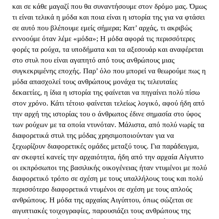
και σε κάθε μαγαζί που θα συναντήσουμε στον δρόμο μας. Όμως 
τι είναι τελικά η μόδα και ποια είναι η ιστορία της για να φτάσει 
σε αυτό που βλέπουμε εμείς σήμερα; Κατ’ αρχάς, τι ακριβώς 
εννοούμε όταν λέμε «μόδα»; Η μόδα αφορά τις περισσότερες 
φορές τα ρούχα, τα υποδήματα και τα αξεσουάρ και αναφέρεται 
στο στυλ που είναι αγαπητό από τους ανθρώπους μιας 
συγκεκριμένης εποχής. Παρ’ όλο που μπορεί να θεωρούμε πως η 
μόδα απασχολεί τους ανθρώπους μονάχα τις τελευταίες 
δεκαετίες, η ίδια η ιστορία της φαίνεται να πηγαίνει πολύ πίσω 
στον χρόνο. Κάτι τέτοιο φαίνεται τελείως λογικό, αφού ήδη από 
την αρχή της ιστορίας του ο άνθρωπος έδινε σημασία στο ύφος 
των ρούχων με τα οποία ντυνόταν. Μάλιστα, από πολύ νωρίς τα 
διαφορετικά στυλ της μόδας χρησιμοποιούνταν για να 
ξεχωρίζουν διαφορετικές ομάδες μεταξύ τους. Για παράδειγμα, 
αν σκεφτεί κανείς την αρχαιότητα, ήδη από την αρχαία Αίγυπτο 
οι εκπρόσωποι της βασιλικής οικογένειας ήταν ντυμένοι με πολύ 
διαφορετικό τρόπο σε σχέση με τους υπαλλήλους τους και πολύ 
περισσότερο διαφορετικά ντυμένοι σε σχέση με τους απλούς 
ανθρώπους. Η μόδα της αρχαίας Αιγύπτου, όπως σώζεται σε 
αιγυπτιακές τοιχογραφίες, παρουσιάζει τους ανθρώπους της 