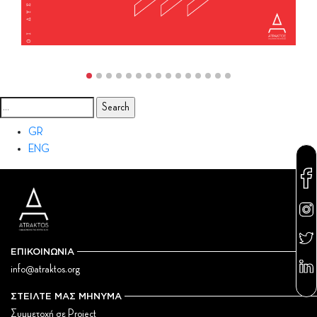
Search
for:
GR
ENG
ΕΠΙΚΟΙΝΩΝΙΑ
info@atraktos.org
ΣΤΕΙΛΤΕ ΜΑΣ ΜΗΝΥΜΑ
Συμμετοχή σε Project